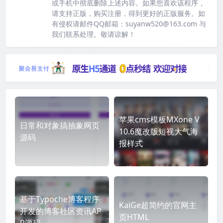
或手机中彻底删除上述内容。如果您喜欢该程序，
请支持正版，购买注册，得到更好的正版服务。如
有侵权请邮件QQ邮箱：suyanw520@163.com 与
我们联系处理。敬请谅解！
苹果cms模板MXone V
日常和对象搞抽象网页
10.6魔改版短视大气海
源码
报样式
基于Typoche博客程序
KaiGe超简约的官网主
开发的博客社区资讯AP
页HTML