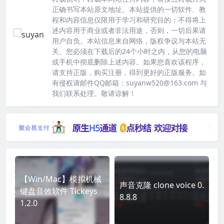
正确书写本站原文地址。本站提供的一切软件、教
程和内容信息仅限用于学习和研究目的；不得将上
述内容用于商业或者非法用途，否则，一切后果请
用户自负。本站信息来自网络，版权争议与本站无
关。您必须在下载后的24个小时之内，从您的电脑
或手机中彻底删除上述内容。如果您喜欢该程序，
请支持正版，购买注册，得到更好的正版服务。如
有侵权请邮件QQ邮箱：suyanw520@163.com 与
我们联系处理。敬请谅解！
【Win/Mac】模拟机械
声音克隆 clone voice 0.
键盘音效软件 Tickeys
8.8.8
1.2.0