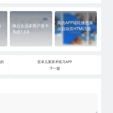
高仿APP端轮播图展
伪
熵云企业多商户发卡
示启动页HTML5源
系统1.6.8
码
据的
安卓儿童算术练习APP
下一篇