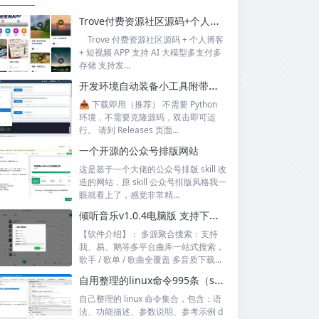
Trove付费资源社区源码+个人博客+短视频 APP 支持AI大模型多支付多存储
Trove 付费资源社区源码 + 个人博客
+ 短视频 APP 支持 AI 大模型多支付多
存储 支持发...
开发环境自动装备小工具附带源码
📥 下载即用（推荐） 不需要 Python
环境，不需要克隆源码，双击即可运
行。 请到 Releases 页面...
一个开源的公众号排版网站
这是基于一个大佬的公众号排版 skill 改
造的网站，原 skill 公众号排版风格我一
眼就看上了，感觉非常精...
倾听音乐v1.0.4电脑版 支持下载无损音质 可听可下有歌词
【软件介绍】： 多源聚合搜索：支持
我、易、鹅等多平台曲库一站式搜索，
歌手 / 歌单 / 歌曲全覆盖 多音质下载...
自用整理的linux命令995条（sql+excel）
自己整理的 linux 命令集合，包含：语
法、功能描述、参数说明、参考示例 d