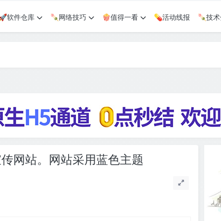
🚀软件仓库
🍡网络技巧
🍿值得一看
💊活动线报
🍡技
产品宣传网站。网站采用蓝色主题