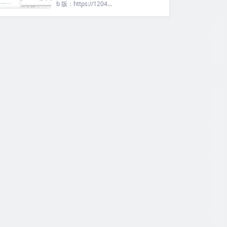
b 版：https://1204...