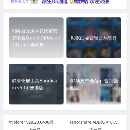
AI绘画分逼不花快速安
装部署Stable Diffusion
助眠白噪音轻音乐软件
-SD_install4CN
超清录屏工具Bandica
3D动态壁纸App 告别强
m v6.1.0便携版
迫症
XYplorer v28.20.0400绿色便携版
Tenorshare 4DDiG v10.7.2.1高级版
上一篇
下一篇