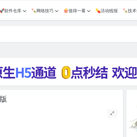
🚀软件仓库
🍡网络技巧
🍿值得一看
💊活动线报
🍡技
色版