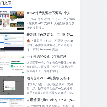
热门文章
Trove付费资源社区源码+个人博客+短视频 APP 支持AI大模型多支付多存储
Trove 付费资源社区源码 + 个人博客
+ 短视频 APP 支持 AI 大模型多支付多
存储 支持发...
开发环境自动装备小工具附带源码
📥 下载即用（推荐） 不需要 Python
环境，不需要克隆源码，双击即可运
行。 请到 Releases 页面...
一个开源的公众号排版网站
这是基于一个大佬的公众号排版 skill 改
造的网站，原 skill 公众号排版风格我一
眼就看上了，感觉非常精...
倾听音乐v1.0.4电脑版 支持下载无损音质 可听可下有歌词
【软件介绍】： 多源聚合搜索：支持
我、易、鹅等多平台曲库一站式搜索，
歌手 / 歌单 / 歌曲全覆盖 多音质下载...
自用整理的linux命令995条（sql+excel）
自己整理的 linux 命令集合，包含：语