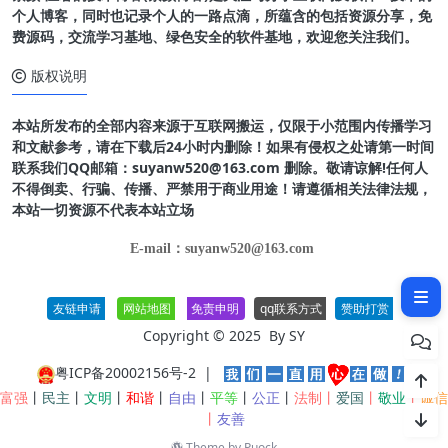
个人博客，同时也记录个人的一路点滴，所蕴含的包括资源分享，免
费源码，交流学习基地、绿色安全的软件基地，欢迎您关注我们。
版权说明
本站所发布的全部内容来源于互联网搬运，仅限于小范围内传播学习
和文献参考，请在下载后24小时内删除！如果有侵权之处请第一时间
联系我们QQ邮箱：suyanw520@163.com 删除。敬请谅解!任何人
不得倒卖、行骗、传播、严禁用于商业用途！请遵循相关法律法规，
本站一切资源不代表本站立场
软件介绍
E-mail：suyanw520@163.com
软件截图
友链申请
网站地图
免责申明
qq联系方式
赞助打赏
Copyright © 2025 By
SY
粤ICP备20002156号-2
|
富强
丨
民主
丨
文明
丨
和谐
丨
自由
丨
平等
丨
公正
丨
法制丨
爱国
丨
敬业
丨
诚信
丨
友善
Theme by
Puock