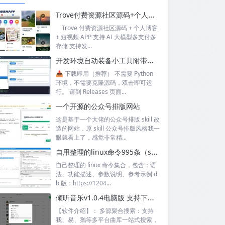
Trove付费资源社区源码+个人博客+短视频 APP 支持AI大模型多支付多存储
Trove 付费资源社区源码 + 个人博客
+ 短视频 APP 支持 AI 大模型多支付多
存储 支持发...
开发环境自动装备小工具附带源码
📥 下载即用（推荐） 不需要 Python
环境，不需要克隆源码，双击即可运
行。 请到 Releases 页面...
一个开源的公众号排版网站
这是基于一个大佬的公众号排版 skill 改
造的网站，原 skill 公众号排版风格我一
眼就看上了，感觉非常精...
自用整理的linux命令995条（sql+excel）
自己整理的 linux 命令集合，包含：语
法、功能描述、参数说明、参考示例 d
b 版：https://1204...
倾听音乐v1.0.4电脑版 支持下载无损音质 可听可下有歌词
【软件介绍】： 多源聚合搜索：支持
我、易、鹅等多平台曲库一站式搜索，