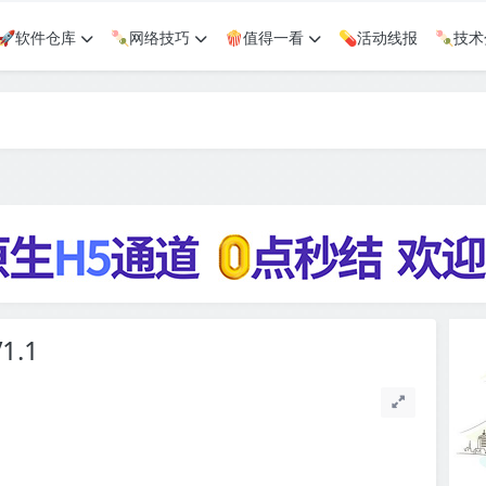
🚀软件仓库
🍡网络技巧
🍿值得一看
💊活动线报
🍡技
.1