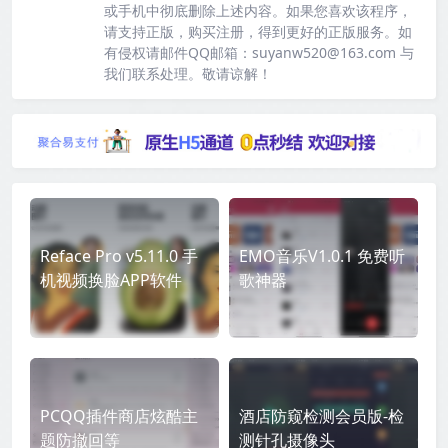
或手机中彻底删除上述内容。如果您喜欢该程序，
请支持正版，购买注册，得到更好的正版服务。如
有侵权请邮件QQ邮箱：suyanw520@163.com 与
我们联系处理。敬请谅解！
Reface Pro v5.11.0 手
EMO音乐V1.0.1 免费听
机视频换脸APP软件
歌神器
PCQQ插件商店炫酷主
酒店防窥检测会员版-检
题防撤回等
测针孔摄像头