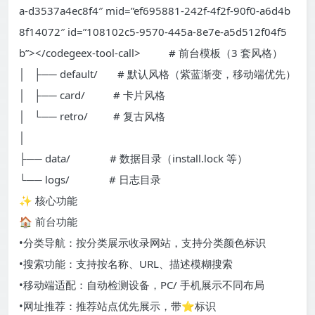
a-d3537a4ec8f4″ mid=”ef695881-242f-4f2f-90f0-a6d4b
8f14072″ id=”108102c5-9570-445a-8e7e-a5d512f04f5
b”></codegeex-tool-call> # 前台模板（3 套风格）
│ ├── default/ # 默认风格（紫蓝渐变，移动端优先）
│ ├── card/ # 卡片风格
│ └── retro/ # 复古风格
│
├── data/ # 数据目录（install.lock 等）
└── logs/ # 日志目录
✨ 核心功能
🏠 前台功能
•分类导航：按分类展示收录网站，支持分类颜色标识
•搜索功能：支持按名称、URL、描述模糊搜索
•移动端适配：自动检测设备，PC/ 手机展示不同布局
•网址推荐：推荐站点优先展示，带⭐标识