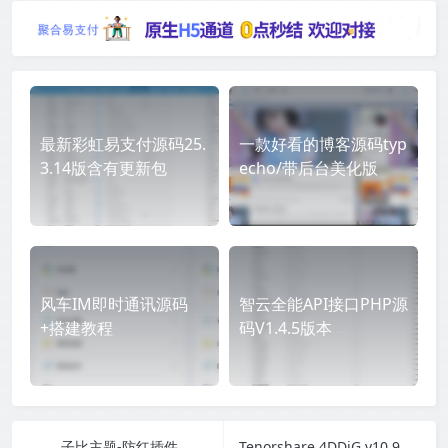
最新彩虹易支付源码25.
一款好看的博客源码typ
3.14版含有更新包
echo/带后台美化版
风车IM即时通讯源码
智云全能API接口PHP源
+搭建教程
码V1.4.5版本
子比主题-防红插件
Tenorshare 4DDiG v10.9.0.8高级版