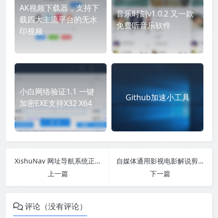
AK视频下载器，支持下
音乐时刻v1.0.2 又一款
载四大主流平台的无水
免费听音乐软件
印视频
小白网络验证1.1 一键
Github加速小工具
加密EXE支持X32 X64
XishuNav 网址导航系统正式版
自媒体通用影视电影解说剪辑短视频主页封面模板psd源文件+字体文件
上一篇
下一篇
评论（没有评论）