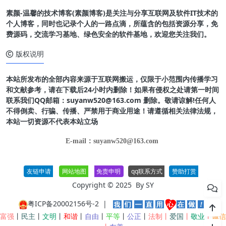
素颜-温馨的技术博客(素颜博客)是关注与分享互联网及软件IT技术的
个人博客，同时也记录个人的一路点滴，所蕴含的包括资源分享，免
费源码，交流学习基地、绿色安全的软件基地，欢迎您关注我们。
版权说明
本站所发布的全部内容来源于互联网搬运，仅限于小范围内传播学习
和文献参考，请在下载后24小时内删除！如果有侵权之处请第一时间
联系我们QQ邮箱：suyanw520@163.com 删除。敬请谅解!任何人
不得倒卖、行骗、传播、严禁用于商业用途！请遵循相关法律法规，
本站一切资源不代表本站立场
E-mail：suyanw520@163.com
友链申请
网站地图
免责申明
qq联系方式
赞助打赏
Copyright © 2025 By
SY
粤ICP备20002156号-2
|
富强
丨
民主
丨
文明
丨
和谐
丨
自由
丨
平等
丨
公正
丨
法制丨
爱国
丨
敬业
丨
诚信