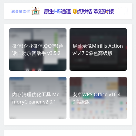
微信(企业微信,QQ等)通
屏幕录像Mirillis Action
话自动录音助手 v3.5.2
v4.47.0绿色高级版
内存清理优化工具 Me
安卓WPS Office v16.4.
moryCleaner v2.0.1
0高级版