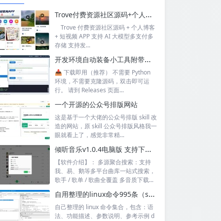
Trove付费资源社区源码+个人博客+短视频 APP 支持AI大模型多支付多存储
Trove 付费资源社区源码 + 个人博客
+ 短视频 APP 支持 AI 大模型多支付多
存储 支持发...
开发环境自动装备小工具附带源码
📥 下载即用（推荐） 不需要 Python
环境，不需要克隆源码，双击即可运
行。 请到 Releases 页面...
一个开源的公众号排版网站
这是基于一个大佬的公众号排版 skill 改
造的网站，原 skill 公众号排版风格我一
眼就看上了，感觉非常精...
倾听音乐v1.0.4电脑版 支持下载无损音质 可听可下有歌词
【软件介绍】： 多源聚合搜索：支持
我、易、鹅等多平台曲库一站式搜索，
歌手 / 歌单 / 歌曲全覆盖 多音质下载...
自用整理的linux命令995条（sql+excel）
自己整理的 linux 命令集合，包含：语
法、功能描述、参数说明、参考示例 d