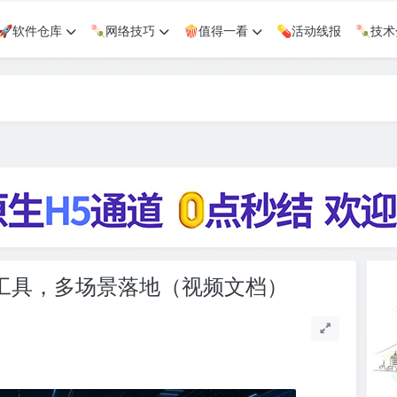
🚀软件仓库
🍡网络技巧
🍿值得一看
💊活动线报
🍡技
GC工具，多场景落地（视频文档）