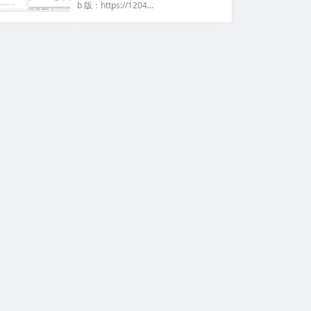
b 版：https://1204...