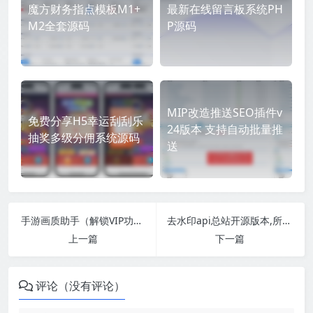
魔方财务指点模板M1+
最新在线留言板系统PH
M2全套源码
P源码
MIP改造推送SEO插件v
免费分享H5幸运刮刮乐
24版本 支持自动批量推
抽奖多级分佣系统源码
送
手游画质助手（解锁VIP功能）
去水印api总站开源版本,所有去水印功能在本地实现
上一篇
下一篇
评论（没有评论）