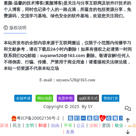
素颜-温馨的技术博客(素颜博客)是关注与分享互联网及软件IT技术的
个人博客，同时也记录个人的一路点滴，所蕴含的包括资源分享，免
费源码，交流学习基地、绿色安全的软件基地，欢迎您关注我们。
版权说明
本站所发布的全部内容来源于互联网搬运，仅限于小范围内传播学习
和文献参考，请在下载后24小时内删除！如果有侵权之处请第一时间
联系我们QQ邮箱：suyanw520@163.com 删除。敬请谅解!任何人
不得倒卖、行骗、传播、严禁用于商业用途！请遵循相关法律法规，
本站一切资源不代表本站立场
E-mail：suyanw520@163.com
友链申请
网站地图
免责申明
qq联系方式
赞助打赏
Copyright © 2025 By
SY
粤ICP备20002156号-2
|
富强
丨
民主
丨
文明
丨
和谐
丨
自由
丨
平等
丨
公正
丨
法制丨
爱国
丨
敬业
丨
诚信
丨
友善