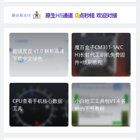
魔百盒子CM311-1A(C
超级度盘 v1.0 解析高速
H)长虹代工刷机免费固
下载中文绿色
件+线刷教程
CPU查看手机核心数据
小白社工工具包V1.4 各
工具
种的下号教程