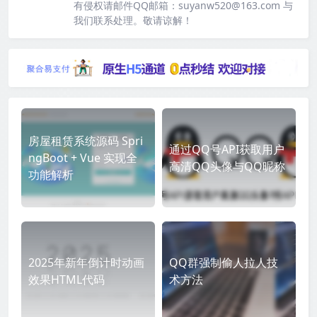
有侵权请邮件QQ邮箱：suyanw520@163.com 与
我们联系处理。敬请谅解！
房屋租赁系统源码 Spri
通过QQ号API获取用户
ngBoot + Vue 实现全
高清QQ头像与QQ昵称
功能解析
2025年新年倒计时动画
QQ群强制偷人拉人技
效果HTML代码
术方法