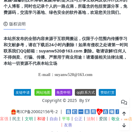
个人博客，同时也记录个人的一路点滴，所蕴含的包括资源分享，免
费源码，交流学习基地、绿色安全的软件基地，欢迎您关注我们。
版权说明
本站所发布的全部内容来源于互联网搬运，仅限于小范围内传播学习
和文献参考，请在下载后24小时内删除！如果有侵权之处请第一时间
联系我们QQ邮箱：suyanw520@163.com 删除。敬请谅解!任何人
不得倒卖、行骗、传播、严禁用于商业用途！请遵循相关法律法规，
本站一切资源不代表本站立场
E-mail：suyanw520@163.com
友链申请
网站地图
免责申明
qq联系方式
赞助打赏
Copyright © 2025 By
SY
粤ICP备20002156号-2
|
富强
丨
民主
丨
文明
丨
和谐
丨
自由
丨
平等
丨
公正
丨
法制丨
爱国
丨
敬业
丨
诚信
丨
友善