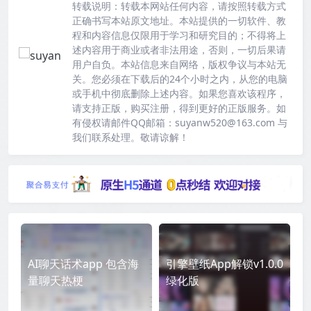
转载说明：
转载本网站任何内容，请按照转载方式
正确书写本站原文地址。本站提供的一切软件、教
程和内容信息仅限用于学习和研究目的；不得将上
述内容用于商业或者非法用途，否则，一切后果请
用户自负。本站信息来自网络，版权争议与本站无
关。您必须在下载后的24个小时之内，从您的电脑
或手机中彻底删除上述内容。如果您喜欢该程序，
请支持正版，购买注册，得到更好的正版服务。如
有侵权请邮件QQ邮箱：suyanw520@163.com 与
我们联系处理。敬请谅解！
AI聊天话术app 包含海
引擎壁纸App解锁v1.0.0
量聊天热梗
绿化版