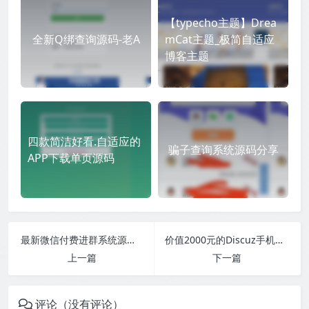
【typecho主题】Drea
全新Q绑查询源码-老A
mCat主题_极简自适应
博客主题
四款简洁好看.自适应的
骗子查询系统源码分享
APP下载单页源码
最新微信付费进群系统源码修复已知bug-附带搭建文本+视频
价值2000元的Discuz手机模板：NVBING5-APP手机版，界面美观大方，可封装安卓/苹果APP，模板文件+插件+分类信息导入文件
上一篇
下一篇
评论（没有评论）