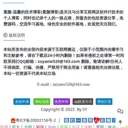
素颜-温馨的技术博客(素颜博客)是关注与分享互联网及软件IT技术的
个人博客，同时也记录个人的一路点滴，所蕴含的包括资源分享，免
费源码，交流学习基地、绿色安全的软件基地，欢迎您关注我们。
版权说明
本站所发布的全部内容来源于互联网搬运，仅限于小范围内传播学习
和文献参考，请在下载后24小时内删除！如果有侵权之处请第一时间
联系我们QQ邮箱：suyanw520@163.com 删除。敬请谅解!任何人
不得倒卖、行骗、传播、严禁用于商业用途！请遵循相关法律法规，
本站一切资源不代表本站立场
E-mail：suyanw520@163.com
友链申请
网站地图
免责申明
qq联系方式
赞助打赏
Copyright © 2025 By
SY
粤ICP备20002156号-2
|
富强
丨
民主
丨
文明
丨
和谐
丨
自由
丨
平等
丨
公正
丨
法制丨
爱国
丨
敬业
丨
诚信