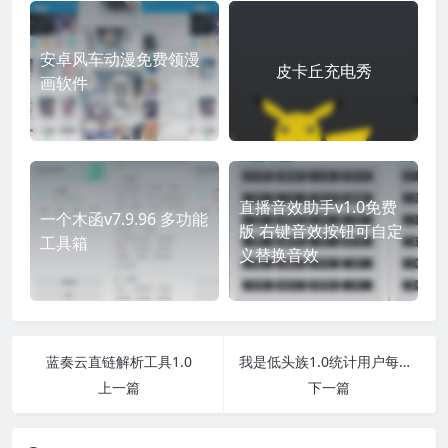
安卓风车动漫免费领漫
皮卡丘充电秀
画软件
直播音效助手v1.0免费
一个木函v7.9.96 多功能
版 右键音效按钮可自定
工具箱
义替换音效
蓝奏云直链解析工具1.0
我是低头族1.0统计用户每天使用手机的时间
上一篇
下一篇