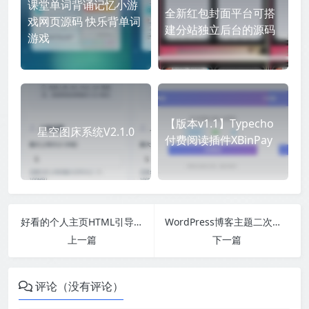
课堂单词背诵记忆小游
全新红包封面平台可搭
戏网页源码 快乐背单词
建分站独立后台的源码
游戏
【版本v1.1】Typecho
星空图床系统V2.1.0
付费阅读插件XBinPay
好看的个人主页HTML引导页模板
WordPress博客主题二次元风-lolimeow主题￼
上一篇
下一篇
评论（没有评论）