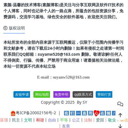
素颜-温馨的技术博客(素颜博客)是关注与分享互联网及软件IT技术的
个人博客，同时也记录个人的一路点滴，所蕴含的包括资源分享，免
费源码，交流学习基地、绿色安全的软件基地，欢迎您关注我们。
版权说明
本站所发布的全部内容来源于互联网搬运，仅限于小范围内传播学习
和文献参考，请在下载后24小时内删除！如果有侵权之处请第一时间
联系我们QQ邮箱：suyanw520@163.com 删除。敬请谅解!任何人
不得倒卖、行骗、传播、严禁用于商业用途！请遵循相关法律法规，
本站一切资源不代表本站立场
E-mail：suyanw520@163.com
友链申请
网站地图
免责申明
qq联系方式
赞助打赏
Copyright © 2025 By
SY
粤ICP备20002156号-2
|
富强
丨
民主
丨
文明
丨
和谐
丨
自由
丨
平等
丨
公正
丨
法制丨
爱国
丨
敬业
丨
诚信
丨
友善