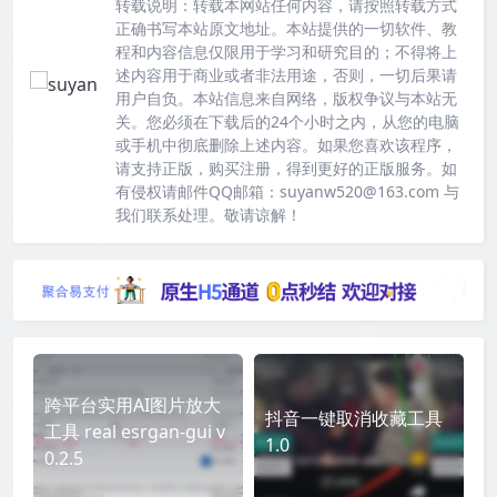
转载说明：
转载本网站任何内容，请按照转载方式
正确书写本站原文地址。本站提供的一切软件、教
程和内容信息仅限用于学习和研究目的；不得将上
述内容用于商业或者非法用途，否则，一切后果请
用户自负。本站信息来自网络，版权争议与本站无
关。您必须在下载后的24个小时之内，从您的电脑
或手机中彻底删除上述内容。如果您喜欢该程序，
请支持正版，购买注册，得到更好的正版服务。如
有侵权请邮件QQ邮箱：suyanw520@163.com 与
我们联系处理。敬请谅解！
跨平台实用AI图片放大
抖音一键取消收藏工具
工具 real esrgan-gui v
1.0
0.2.5