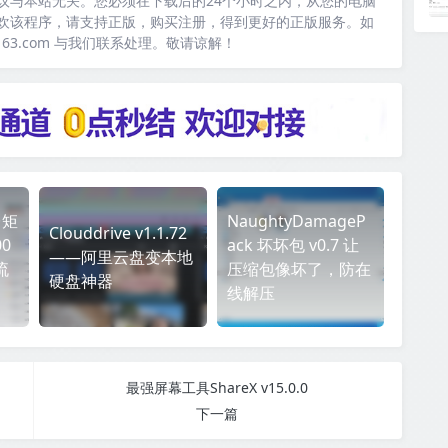
议与本站无关。您必须在下载后的24个小时之内，从您的电脑
欢该程序，请支持正版，购买注册，得到更好的正版服务。如
163.com 与我们联系处理。敬请谅解！
台矩
NaughtyDamageP
Clouddrive v1.1.72
0
ack 坏坏包 v0.7 让
——阿里云盘变本地
流
压缩包像坏了，防在
硬盘神器
线解压
最强屏幕工具ShareX v15.0.0
下一篇