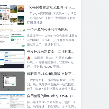
Trove付费资源社区源码+个人博客+短视频 APP 支持AI大模型多支付多存储
Trove 付费资源社区源码 + 个人博客
+ 短视频 APP 支持 AI 大模型多支付多
存储 支持发...
一个开源的公众号排版网站
这是基于一个大佬的公众号排版 skill 改
造的网站，原 skill 公众号排版风格我一
眼就看上了，感觉非常精...
开发环境自动装备小工具附带源码
📥 下载即用（推荐） 不需要 Python
环境，不需要克隆源码，双击即可运
行。 请到 Releases 页面...
倾听音乐v1.0.4电脑版 支持下载无损音质 可听可下有歌词
【软件介绍】： 多源聚合搜索：支持
我、易、鹅等多平台曲库一站式搜索，
歌手 / 歌单 / 歌曲全覆盖 多音质下载...
自用整理的linux命令995条（sql+excel）
自己整理的 linux 命令集合，包含：语
法、功能描述、参数说明、参考示例 d