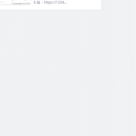
b 版：https://1204...