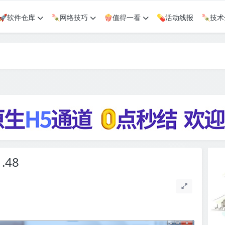
🚀软件仓库
🍡网络技巧
🍿值得一看
💊活动线报
🍡技
.48