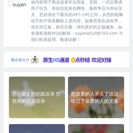
述内容用于商业或者非法用途，否则，一切后果请
用户自负。本站信息来自网络，版权争议与本站无
关。您必须在下载后的24个小时之内，从您的电脑
或手机中彻底删除上述内容。如果您喜欢该程序，
请支持正版，购买注册，得到更好的正版服务。如
有侵权请邮件QQ邮箱：suyanw520@163.com 与
我们联系处理。敬请谅解！
恶心朋友的犯贱语录 怼
把最爱的人弄丢了说说
朋友的搞笑语录
错过了最爱的人的文案