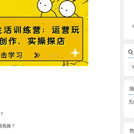
无
？
顶视频？