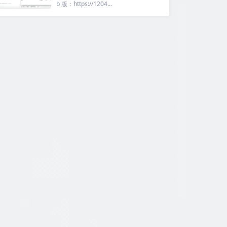
b 版：https://1204...