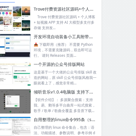
Trove付费资源社区源码+个人博客+短视频 APP 支持AI大模型多支付多存储
Trove 付费资源社区源码 + 个人博客
+ 短视频 APP 支持 AI 大模型多支付多
存储 支持发...
开发环境自动装备小工具附带源码
📥 下载即用（推荐） 不需要 Python
环境，不需要克隆源码，双击即可运
行。 请到 Releases 页面...
一个开源的公众号排版网站
这是基于一个大佬的公众号排版 skill 改
造的网站，原 skill 公众号排版风格我一
眼就看上了，感觉非常精...
倾听音乐v1.0.4电脑版 支持下载无损音质 可听可下有歌词
【软件介绍】： 多源聚合搜索：支持
我、易、鹅等多平台曲库一站式搜索，
歌手 / 歌单 / 歌曲全覆盖 多音质下载...
自用整理的linux命令995条（sql+excel）
自己整理的 linux 命令集合，包含：语
法、功能描述、参数说明、参考示例 d