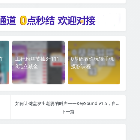
許
工行粉丝节抽3~111.
0基础教你玩转手机
8元立减金
摄影课程
如何让键盘发出老婆的叫声——KeySound v1.5，自定义按键声音
下一篇