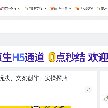
🚀软件仓库
🍡网络技巧
🍿值得一看
💊活动线报
🍡技
玩法、文案创作、实操探店