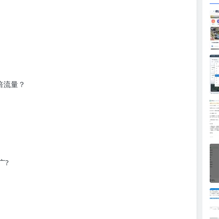
倍流量？
广?