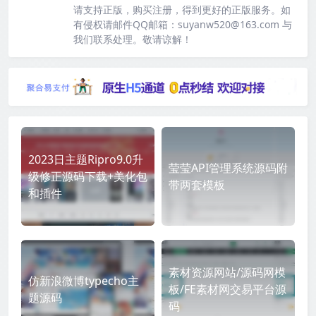
请支持正版，购买注册，得到更好的正版服务。如
有侵权请邮件QQ邮箱：suyanw520@163.com 与
我们联系处理。敬请谅解！
2023日主题Ripro9.0升
莹莹API管理系统源码附
级修正源码下载+美化包
带两套模板
和插件
素材资源网站/源码网模
仿新浪微博typecho主
板/FE素材网交易平台源
题源码
码