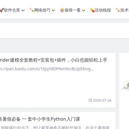
🚀软件仓库
🍡网络技巧
🍿值得一看
💊活动线报
🍡技
lender建模全套教程+安装包+插件，小白也能轻松上手
pan.baidu.com/s/16JqYdDP4vnNciBLIpE6ivg…
2026-07-24
兽暑假必备 一 套中小学生Python入门课
工智能盛行的当下，想让家里神兽不被时代淘汰，在这个暑假有