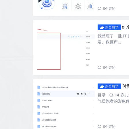
0
个评论
纯
综合教学
我整理了一批 IT 
端、数据库…
0
个评论
付
综合教学
目录 《3-14 
气质跑者的形象修
0
个评论