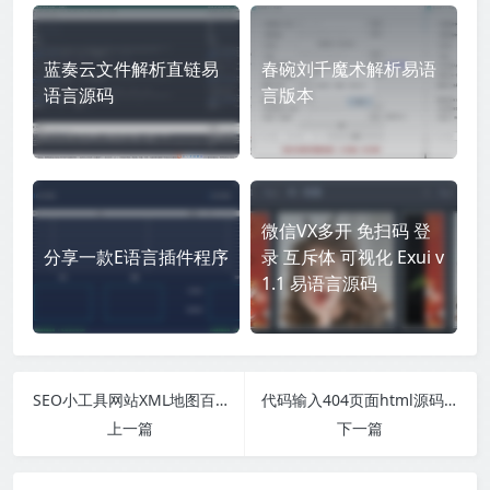
蓝奏云文件解析直链易
春碗刘千魔术解析易语
语言源码
言版本
微信VX多开 免扫码 登
分享一款E语言插件程序
录 互斥体 可视化 Exui v
1.1 易语言源码
SEO小工具网站XML地图百度推送工具
代码输入404页面html源码分享
上一篇
下一篇