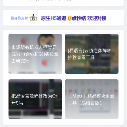
市场所有机器人框架开
[易语言]云顶之弈阵容
源啦~ (含vx框架)各位拿
推荐查看工具
去研究吧
把易语言源码修改为C+
【Metr】精易模块更新
+代码
工具（易语言版）