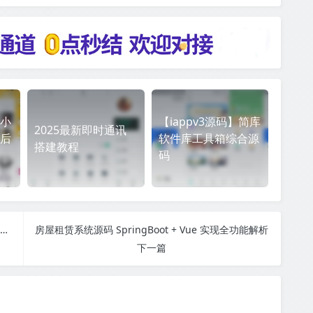
小
【iappv3源码】简库
2025最新即时通讯
后
软件库工具箱综合源
搭建教程
码
解密导出 微信 本地聊天记录 WechatBakTool v0.9.7.6
房屋租赁系统源码 SpringBoot + Vue 实现全功能解析
下一篇