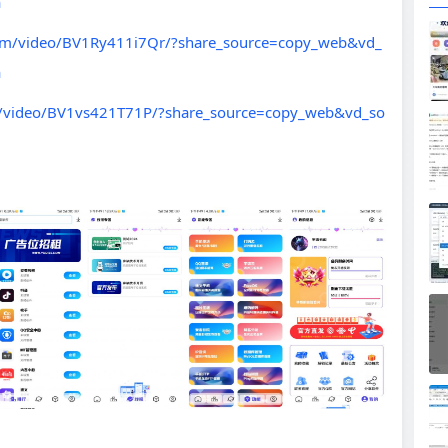
a
.com/video/BV1Ry411i7Qr/?share_source=copy_web&vd_
a
com/video/BV1vs421T71P/?share_source=copy_web&vd_so