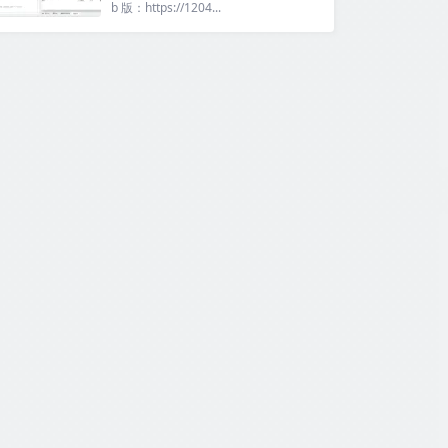
b 版：https://1204...