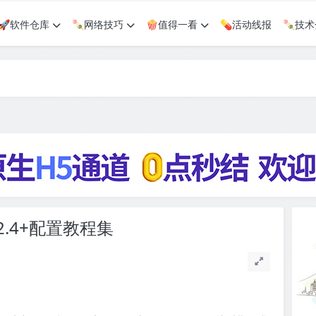
🚀软件仓库
🍡网络技巧
🍿值得一看
💊活动线报
🍡技
2.4+配置教程集