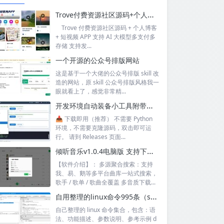
Trove付费资源社区源码+个人博客+短视频 APP 支持AI大模型多支付多存储
Trove 付费资源社区源码 + 个人博客
+ 短视频 APP 支持 AI 大模型多支付多
存储 支持发...
一个开源的公众号排版网站
这是基于一个大佬的公众号排版 skill 改
造的网站，原 skill 公众号排版风格我一
眼就看上了，感觉非常精...
开发环境自动装备小工具附带源码
📥 下载即用（推荐） 不需要 Python
环境，不需要克隆源码，双击即可运
行。 请到 Releases 页面...
倾听音乐v1.0.4电脑版 支持下载无损音质 可听可下有歌词
【软件介绍】： 多源聚合搜索：支持
我、易、鹅等多平台曲库一站式搜索，
歌手 / 歌单 / 歌曲全覆盖 多音质下载...
自用整理的linux命令995条（sql+excel）
自己整理的 linux 命令集合，包含：语
法、功能描述、参数说明、参考示例 d