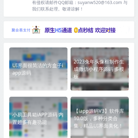
有侵权请邮件QQ邮箱：suyanw520@163.com 与
我们联系处理。敬请谅解！
2023兔年头像框制作生
UI界面很简洁的方盒子i
成微信小程序源码 多模
app源码
板
【iapp源码V3】软件库
小易工具箱iAPP源码 内
10.0版，多种分类合
置超多有趣功能
集，精品UI界面美化！