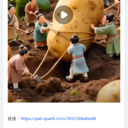
链接：
https://pan.quark.cn/s/392c588abed8