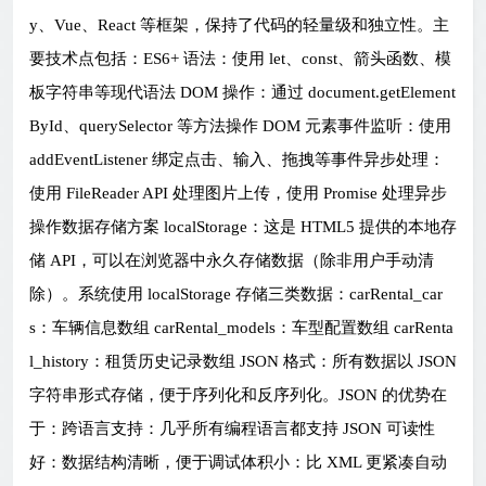
y、Vue、React 等框架，保持了代码的轻量级和独立性。主
要技术点包括：ES6+ 语法：使用 let、const、箭头函数、模
板字符串等现代语法 DOM 操作：通过 document.getElement
ById、querySelector 等方法操作 DOM 元素事件监听：使用
addEventListener 绑定点击、输入、拖拽等事件异步处理：
使用 FileReader API 处理图片上传，使用 Promise 处理异步
操作数据存储方案 localStorage：这是 HTML5 提供的本地存
储 API，可以在浏览器中永久存储数据（除非用户手动清
除）。系统使用 localStorage 存储三类数据：carRental_car
s：车辆信息数组 carRental_models：车型配置数组 carRenta
l_history：租赁历史记录数组 JSON 格式：所有数据以 JSON
字符串形式存储，便于序列化和反序列化。JSON 的优势在
于：跨语言支持：几乎所有编程语言都支持 JSON 可读性
好：数据结构清晰，便于调试体积小：比 XML 更紧凑自动