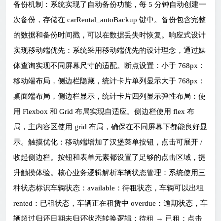
备份机制：系统实现了自动备份功能，每 5 分钟自动创建一
次备份，存储在 carRental_autoBackup 键中。备份包含完整
的数据和备份时间戳，可以在数据丢失时恢复。响应式设计
实现移动端优先：系统采用移动端优先的设计理念，通过媒
体查询实现不同屏幕尺寸的适配。断点设置：小于 768px：
移动端布局，侧边栏隐藏，统计卡片单列显示大于 768px：
桌面端布局，侧边栏显示，统计卡片四列显示弹性布局：使
用 Flexbox 和 Grid 布局实现自适应。侧边栏使用 flex 布
局，主内容区使用 grid 布局，确保在不同屏幕下都能良好显
示。触摸优化：移动端增加了汉堡菜单按钮，点击可展开 /
收起侧边栏。按钮和表单元素都设置了足够的点击区域，提
升触摸体验。核心业务逻辑解析车辆状态管理：系统使用三
种状态标识车辆状态：available：待租状态，车辆可以出租
rented：已租状态，车辆正在租赁中 overdue：逾期状态，车
辆超过归还日期未归还状态转换逻辑：待租 → 已租：点击