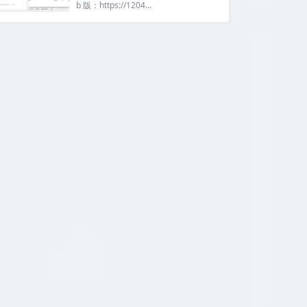
b 版：https://1204...