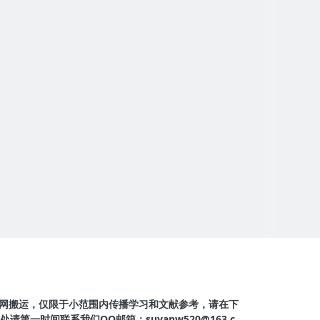
整点自动播放声音（HTML + Jav
aScript）
功能说明
技术栈
网搬运，仅限于小范围内传播学习和文献参考，请在下
第一时间联系我们QQ邮箱：suyanw520@163.c