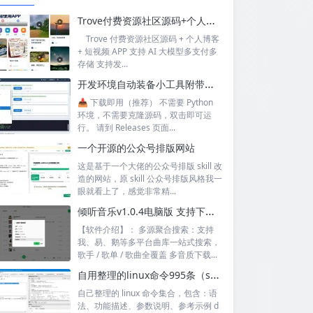
Trove付费资源社区源码+个人博客+短视频 APP 支持AI大模型多支付多存储
Trove 付费资源社区源码 + 个人博客
+ 短视频 APP 支持 AI 大模型多支付多
存储 支持发...
开发环境自动装备小工具附带源码
📥 下载即用（推荐） 不需要 Python
环境，不需要克隆源码，双击即可运
行。 请到 Releases 页面...
一个开源的公众号排版网站
这是基于一个大佬的公众号排版 skill 改
造的网站，原 skill 公众号排版风格我一
眼就看上了，感觉非常精...
倾听音乐v1.0.4电脑版 支持下载无损音质 可听可下有歌词
【软件介绍】： 多源聚合搜索：支持
我、易、鹅等多平台曲库一站式搜索，
歌手 / 歌单 / 歌曲全覆盖 多音质下载...
自用整理的linux命令995条（sql+excel）
自己整理的 linux 命令集合，包含：语
法、功能描述、参数说明、参考示例 d