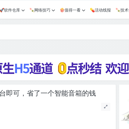
🚀软件仓库
🍡网络技巧
🍿值得一看
💊活动线报
🍡技
后台即可，省了一个智能音箱的钱