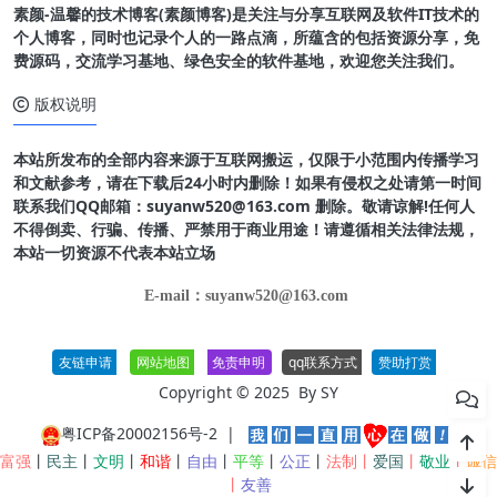
素颜-温馨的技术博客(素颜博客)是关注与分享互联网及软件IT技术的
个人博客，同时也记录个人的一路点滴，所蕴含的包括资源分享，免
费源码，交流学习基地、绿色安全的软件基地，欢迎您关注我们。
版权说明
本站所发布的全部内容来源于互联网搬运，仅限于小范围内传播学习
和文献参考，请在下载后24小时内删除！如果有侵权之处请第一时间
联系我们QQ邮箱：suyanw520@163.com 删除。敬请谅解!任何人
不得倒卖、行骗、传播、严禁用于商业用途！请遵循相关法律法规，
本站一切资源不代表本站立场
E-mail：suyanw520@163.com
友链申请
网站地图
免责申明
qq联系方式
赞助打赏
Copyright © 2025 By
SY
粤ICP备20002156号-2
|
富强
丨
民主
丨
文明
丨
和谐
丨
自由
丨
平等
丨
公正
丨
法制丨
爱国
丨
敬业
丨
诚信
丨
友善