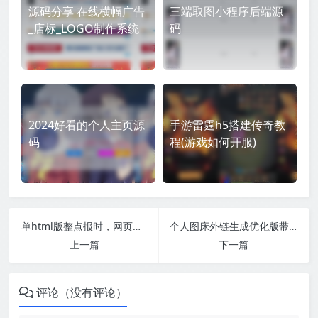
源码分享 在线横幅广告
三端取图小程序后端源
_店标_LOGO制作系统
码
2024好看的个人主页源
手游雷霆h5搭建传奇教
码
程(游戏如何开服)
单html版整点报时，网页挂后台即可，省了一个智能音箱的钱
个人图床外链生成优化版带后台
上一篇
下一篇
评论（没有评论）