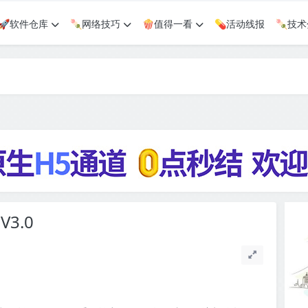
🚀软件仓库
🍡网络技巧
🍿值得一看
💊活动线报
🍡技
3.0