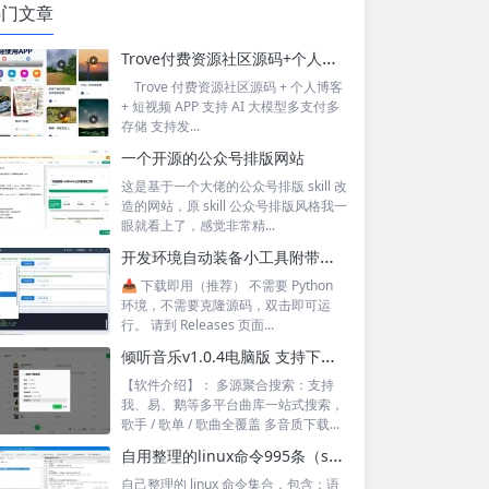
热门文章
Trove付费资源社区源码+个人博客+短视频 APP 支持AI大模型多支付多存储
Trove 付费资源社区源码 + 个人博客
+ 短视频 APP 支持 AI 大模型多支付多
存储 支持发...
一个开源的公众号排版网站
这是基于一个大佬的公众号排版 skill 改
造的网站，原 skill 公众号排版风格我一
眼就看上了，感觉非常精...
开发环境自动装备小工具附带源码
📥 下载即用（推荐） 不需要 Python
环境，不需要克隆源码，双击即可运
行。 请到 Releases 页面...
倾听音乐v1.0.4电脑版 支持下载无损音质 可听可下有歌词
【软件介绍】： 多源聚合搜索：支持
我、易、鹅等多平台曲库一站式搜索，
歌手 / 歌单 / 歌曲全覆盖 多音质下载...
自用整理的linux命令995条（sql+excel）
自己整理的 linux 命令集合，包含：语