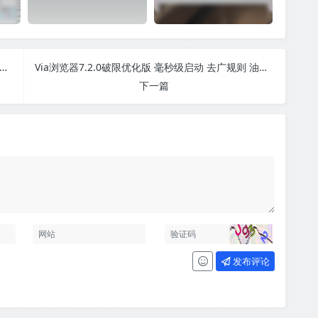
ows11下的Cheat Engine+驱动源码编译并开启DBVM模式-幽络源技术
Via浏览器7.2.0破限优化版 毫秒级启动 去广规则 油猴脚本 安装包仅2M多
下一篇
发布评论