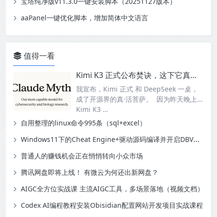
宝塔纯净版v11.3.0一键安装脚本（20251127版本）
aaPanel一键优化脚本，增加简体中文语言
值得一看
Kimi K3 正式公布焚诀，这下它真成活菩萨了？
我宣布，Kimi 正式 和 DeepSeek 一桌，
成了开源界的真·活菩萨。 因为昨天晚上，
Kimi K3 …
自用整理的linux命令995条（sql+excel）
Windows11下的Cheat Engine+驱动源码编译并开启DBVM模式-幽络源技术
普通人的赚钱机会正在悄悄转向小众市场
腾讯网盘即将上线！ 有微云为何还出新网盘？
AIGC全方位实战课 主流AIGC工具，多场景落地（视频文档）
Codex AI编程教程安装Obisidian配置网站开发项目实战课程