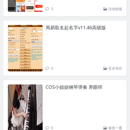
0
活动线报
周易取名起名字v11.46高级版
0
安卓专区
COS小姐姐钢琴弹奏 养眼咩
0
值得一看