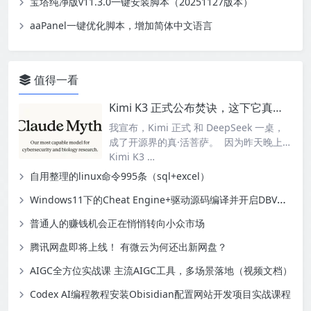
宝塔纯净版v11.3.0一键安装脚本（20251127版本）
aaPanel一键优化脚本，增加简体中文语言
值得一看
Kimi K3 正式公布焚诀，这下它真成活菩萨了？
我宣布，Kimi 正式 和 DeepSeek 一桌，
成了开源界的真·活菩萨。 因为昨天晚上，
Kimi K3 …
自用整理的linux命令995条（sql+excel）
Windows11下的Cheat Engine+驱动源码编译并开启DBVM模式-幽络源技术
普通人的赚钱机会正在悄悄转向小众市场
腾讯网盘即将上线！ 有微云为何还出新网盘？
AIGC全方位实战课 主流AIGC工具，多场景落地（视频文档）
Codex AI编程教程安装Obisidian配置网站开发项目实战课程