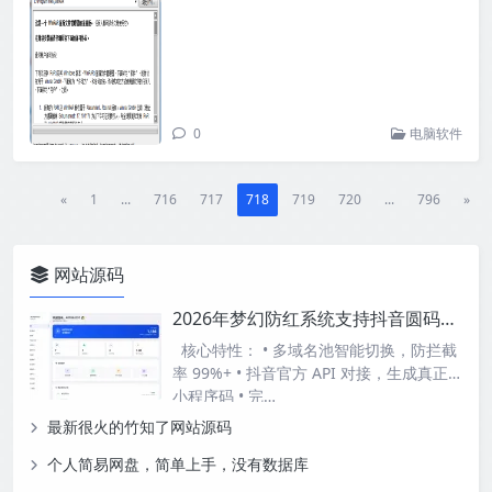
0
电脑软件
«
1
...
716
717
718
719
720
...
796
»
网站源码
2026年梦幻防红系统支持抖音圆码带用户中心支付
核心特性： • 多域名池智能切换，防拦截
率 99%+ • 抖音官方 API 对接，生成真正
小程序码 • 完…
最新很火的竹知了网站源码
个人简易网盘，简单上手，没有数据库